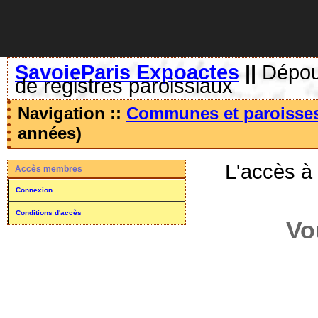
SavoieParis Expoactes
||
Dépoui
de registres paroissiaux
Navigation ::
Communes et paroisse
années)
L'accès à
Accès membres
Connexion
Conditions d'accès
Vo