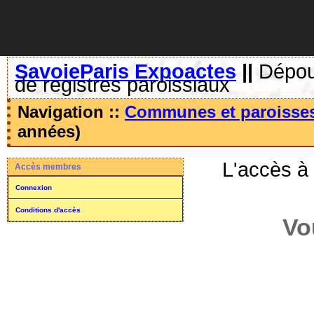
SavoieParis Expoactes
||
Dépoui
de registres paroissiaux
Navigation ::
Communes et paroisse
années)
L'accès à
Accès membres
Connexion
Conditions d'accès
Vo