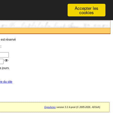
Accepter les
cookies
 est réservé
:
 jours.
ée du site
ExpoActes
version 3.2.4-prod (©
2005-2026, ADSoft)