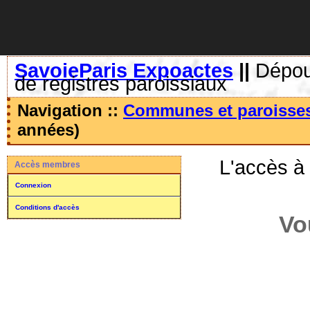
SavoieParis Expoactes
||
Dépoui
de registres paroissiaux
Navigation ::
Communes et paroisse
années)
L'accès à
Accès membres
Connexion
Conditions d'accès
Vo