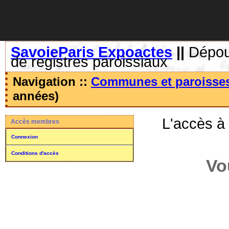
SavoieParis Expoactes
||
Dépoui
de registres paroissiaux
Navigation ::
Communes et paroisse
années)
L'accès à
Accès membres
Connexion
Conditions d'accès
Vo