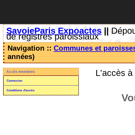
SavoieParis Expoactes
||
Dépoui
de registres paroissiaux
Navigation ::
Communes et paroisse
années)
L'accès à
Accès membres
Connexion
Conditions d'accès
Vo