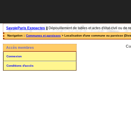
SavoieParis Expoactes
||
Dépouillement de tables et actes d'état-civil ou de r
Navigation ::
Communes et paroisses
> Localisation d'une commune ou paroisse (Distr
Co
Accès membres
Connexion
Conditions d'accès